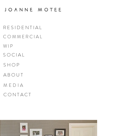
R E S I D E N T I A L
C O M M E R C I A L
W I P
S O C I A L
S H O P
A B O U T
MEDIA
C O N T A C T